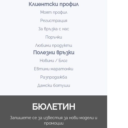
Клиентски профил
Моят профил
Регистрация
За връзка с нас
Поръчки
Любими продукти
Полезни връзки
Новини / Блог
Евтини маратонки
Разпродажба
Дамски ботуши
БЮЛЕТИН
Запишете се за известия за нови модели и
промоции