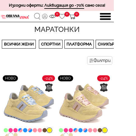
Изгодни оферти:
Ликвидация до -70%
само сега!
0
0
0
МАРАТОНКИ
ВСИЧКИ ЖЕНИ
СПОРТНИ
ПЛАТФОРМА
СНИКЪРСИ
Филтри
-24%
-24%
НОВО
НОВО