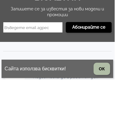
Запишете се за известия за нови модели и
промоции
БЪРЗА ОБРАБОТКА
Сайта използва бисквитки!
ОК
Подготовка до 1 работен ден
ВРЪЩАНЕ НА СТОКА
14 дни право на връщане на
стоката