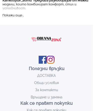
Категория „Боти“ предлага разнообразие от мъжки
модели, които комбинират комфорт, стил и
устойчивост.
Основни характеристики:
Устойчиви материали
за дълготрайна употреба.
Ергономичен дизайн
, подходящ за ежедневни и
официални визии.
Разнообразие от модели
за различни поводи и
сезони.
Независимо дали търсите нещо елегантно или
спортно, нашите мъжки боти са перфектният
избор. Открийте своя стил в Obuvnazona.bg!
Полезни връзки
ДОСТАВКА
Общи условия
За контакти
Връщане и замяна
Как се правят покупки
Как се правят покупки