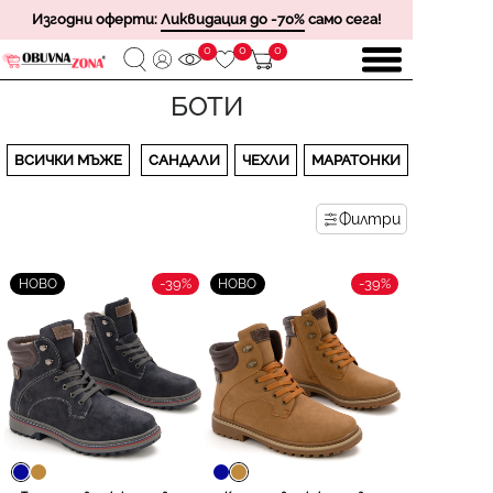
Изгодни оферти:
Ликвидация до -70%
само сега!
0
0
0
БОТИ
ВСИЧКИ МЪЖЕ
САНДАЛИ
ЧЕХЛИ
МАРАТОНКИ
Филтри
-39%
-39%
НОВО
НОВО