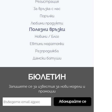
Регистрация
За връзка с нас
Поръчки
Любими продукти
Полезни връзки
Новини / Блог
Евтини маратонки
Разпродажба
Дамски ботуши
БЮЛЕТИН
Запишете се за известия за нови модели и
промоции