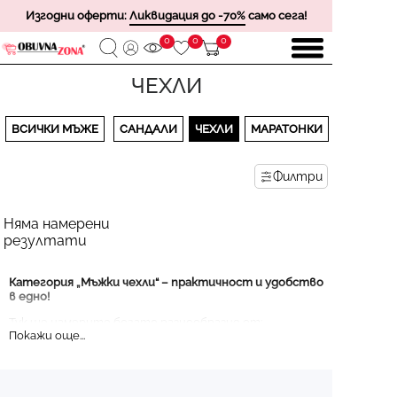
Изгодни оферти:
Ликвидация до -70%
само сега!
0
0
0
ЧЕХЛИ
ВСИЧКИ МЪЖЕ
САНДАЛИ
ЧЕХЛИ
МАРАТОНКИ
Филтри
Няма намерени
резултати
Категория „Мъжки чехли“ – практичност и удобство
в едно!
Тук ще намерите богато разнообразие от:
Ежедневни чехли:
Подходящи за дома, офиса или
бързи излизания.
Плажни чехли:
Перфектни за летните ваканции и
разходки край морето.