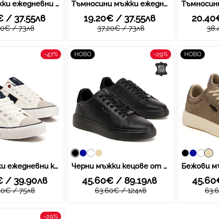
Черни мъжки ежедневни кецове - комфортен избор с текстилна визия и стабилно усещане при движение за разнообразни ежедневни активности MTN7792 black
Тъмносини мъжки ежедневни кецове - комфортен избор с текстилна визия и стабилно усещане при движение за разнообразни ежедневни активности MTN7792 navy
€ / 37.55лв
19.20€ / 37.55лв
20.40
20€ / 73лв
37.20€ / 73лв
38.
-47%
-29%
НОВО
НОВО
Бели мъжки ежедневни кецове - комфортен избор с текстилна визия и стабилно усещане при движение за разнообразни ежедневни активности MTN7793 white
Черни мъжки кецове от естествена кожа – съвременна визия с изчистени линии и приятно усещане при движение MSP7840 black
€ / 39.90лв
45.60€ / 89.19лв
45.60
40€ / 75лв
63.60€ / 124лв
63.
-29%