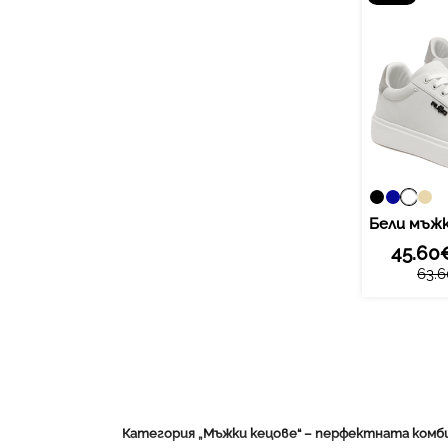
45.60
63.6
Категория „Мъжки кецове“ – перфектната комб