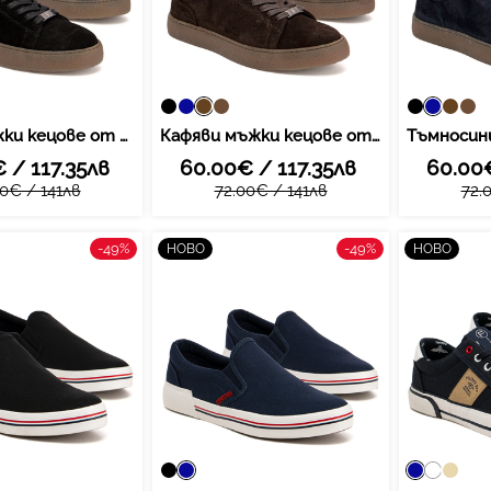
Черни мъжки кецове от естествена кожа - комфортно усещане, изчистена визия и мека подметка за приятно всекидневно носене през целия ден MP8272 BK
Кафяви мъжки кецове от естествена кожа - комфортно усещане, изчистена визия и мека подметка за приятно всекидневно носене през целия ден MP8272 D BR
 / 117.35лв
60.00€ / 117.35лв
60.00€
0€ / 141лв
72.00€ / 141лв
72.
-49%
-49%
НОВО
НОВО