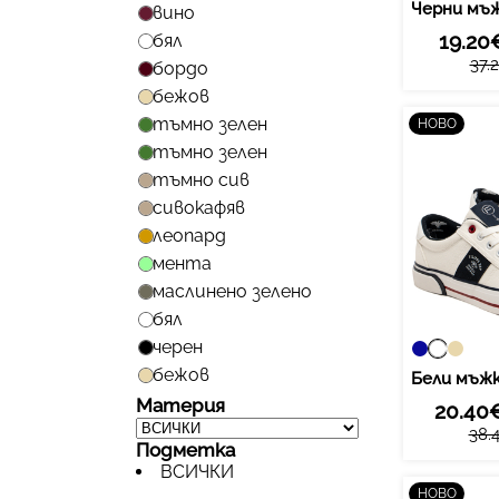
вино
19.20
бял
37.
бордо
бежов
тъмно зелен
НОВО
тъмно зелен
тъмно сив
сивокафяв
леопард
мента
маслинено зелено
бял
черен
бежов
Материя
20.40
38.
Подметка
ВСИЧКИ
НОВО