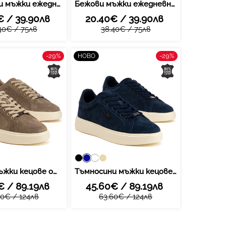
Тъмносини мъжки ежедневни кецове - комфортен избор с текстилна визия и стабилно усещане при движение за разнообразни ежедневни активности MTN7793 navy
Бежови мъжки ежедневни кецове - комфортен избор с текстилна визия и стабилно усещане при движение за разнообразни ежедневни активности MTN7793 beige
€ / 39.90лв
20.40€ / 39.90лв
40€ / 75лв
38.40€ / 75лв
-29%
-29%
НОВО
Бежови мъжки кецове от естествена кожа – съвременна визия с изчистени линии и приятно усещане при движение MSP7840 beige
Тъмносини мъжки кецове от естествена кожа – съвременна визия с изчистени линии и приятно усещане при движение MSP7840 navy
€ / 89.19лв
45.60€ / 89.19лв
60€ / 124лв
63.60€ / 124лв