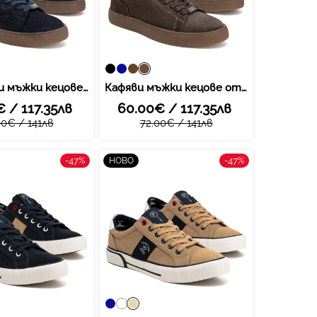
Тъмносини мъжки кецове от естествена кожа - комфортно усещане, изчистена визия и мека подметка за приятно всекидневно носене през целия ден MP8272 NV
Кафяви мъжки кецове от естествена кожа - комфортно усещане, изчистена визия и мека подметка за приятно всекидневно носене през целия ден MP8272 TP
 / 117.35лв
60.00€ / 117.35лв
00€ / 141лв
72.00€ / 141лв
-47%
-47%
НОВО