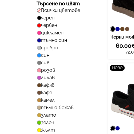
Търсене по цвят
Всички цветове
черен
червен
цикламен
тъмно син
60.00€
сребро
72.0
син
сив
НОВО
розов
лилав
кафяв
кафе
камел
тъмно бежав
злато
зелен
жълт