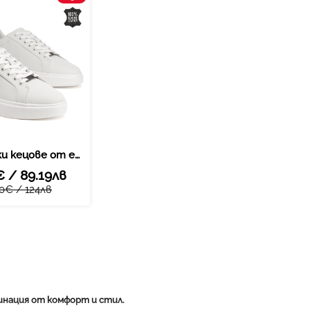
Бели мъжки кецове от естествена кожа – съвременна визия с изчистени линии и приятно усещане при движение MSP7840 white
€ / 89.19лв
0€ / 124лв
инация от комфорт и стил.