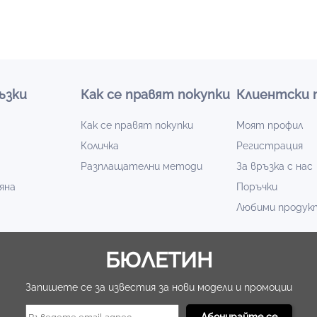
 подходящи за всяка ситуация.
а живот и спорт.
то следят тенденциите.
ени материали, които осигуряват удобство и издръжливост през
 за модерен и завършен външен вид.
ъзки
Как се правят покупки
Клиентски 
воя чифт още днес. Бърза доставка и атрактивни цени само в
Как се правят покупки
Моят профил
Количка
Регистрация
Разплащателни методи
За връзка с нас
яна
Поръчки
Любими продук
БЮЛЕТИН
Запишете се за известия за нови модели и промоции