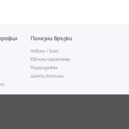
профил
Полезни връзки
Новини / Блог
Евтини маратонки
Разпродажба
Дамски ботуши
ти