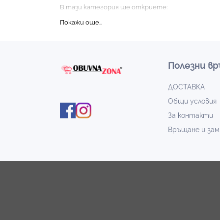
В тази категория ще откриете:
Класически мъжки кецове:
Универсални модели,
Спортни кецове:
Идеални за активния начин н
Модни мъжки кецове:
Подходящи за тези, кои
Всички кецове са изработени от висококачеств
целия ден. Съчетавайте ги с любимите си дрехи
Полезни вр
Разгледайте нашите мъжки кецове и изберете с
Obuvnazona.bg!
ДОСТАВКА
Общи условия
За контакти
Връщане и зам