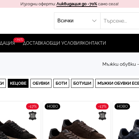
Изгодни оферти:
Ликвидация до -70%
само сега!
-70%
ДАЦИЯ
ДОСТАВКА
ОБЩИ УСЛОВИЯ
KОНТАКТИ
Мъжки обувки -
КИ
КЕЦОВЕ
ОБУВКИ
БОТИ
БОТУШИ
МЪЖКИ ОБУВКИ ЕСЕН
-17%
-17%
НОВО
НОВО