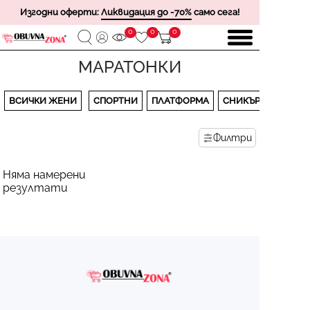
Изгодни оферти:
Ликвидация до -70%
само сега!
0
0
0
МАРАТОНКИ
ВСИЧКИ ЖЕНИ
СПОРТНИ
ПЛАТФОРМА
СНИКЪРСИ
Филтри
Няма намерени
резултати