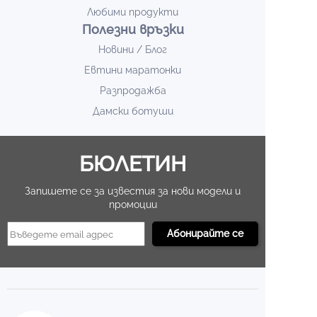
Любими продукти
Полезни връзки
Новини / Блог
Евтини маратонки
Разпродажба
Дамски ботуши
БЮЛЕТИН
Запишете се за известия за нови модели и
промоции