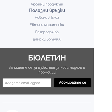
Любими продукти
Полезни връзки
Новини / Блог
Евтини маратонки
Разпродажба
Дамски ботуши
БЮЛЕТИН
Запишете се за известия за нови модели и
промоции