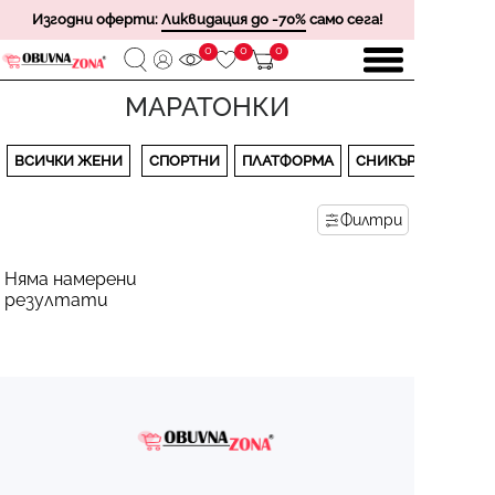
Изгодни оферти:
Ликвидация до -70%
само сега!
0
0
0
МАРАТОНКИ
ВСИЧКИ ЖЕНИ
СПОРТНИ
ПЛАТФОРМА
СНИКЪРСИ
Филтри
Няма намерени
резултати