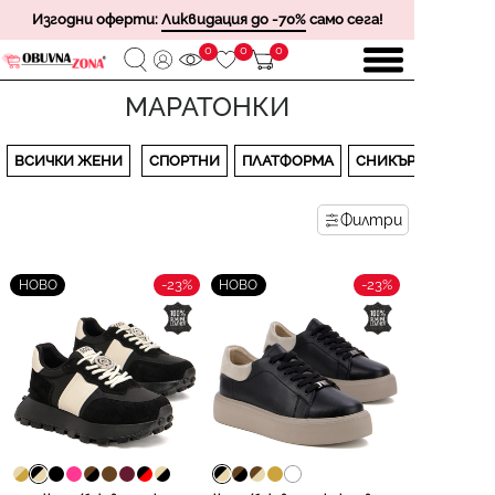
Изгодни оферти:
Ликвидация до -70%
само сега!
0
0
0
МАРАТОНКИ
ВСИЧКИ ЖЕНИ
СПОРТНИ
ПЛАТФОРМА
СНИКЪРСИ
Филтри
-23%
-23%
НОВО
НОВО