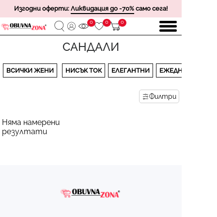
Изгодни оферти:
Ликвидация до -70%
само сега!
0
0
0
САНДАЛИ
ВСИЧКИ ЖЕНИ
НИСЪК ТОК
ЕЛЕГАНТНИ
ЕЖЕДНЕВНИ
Филтри
Няма намерени
резултати