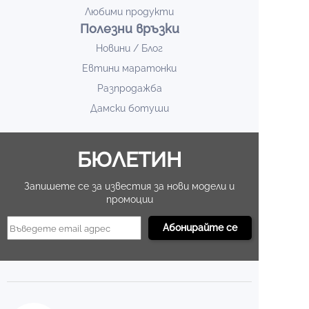
Любими продукти
Полезни връзки
Новини / Блог
Евтини маратонки
Разпродажба
Дамски ботуши
БЮЛЕТИН
Запишете се за известия за нови модели и
промоции