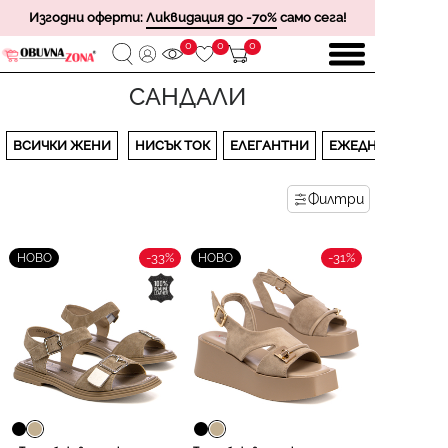
Изгодни оферти:
Ликвидация до -70%
само сега!
0
0
0
САНДАЛИ
ВСИЧКИ ЖЕНИ
НИСЪК ТОК
ЕЛЕГАНТНИ
ЕЖЕДНЕВНИ
Филтри
-33%
-31%
НОВО
НОВО