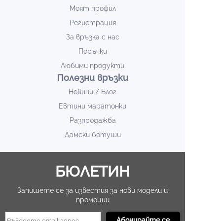
Моят профил
Регистрация
За връзка с нас
Поръчки
Любими продукти
Полезни връзки
Новини / Блог
Евтини маратонки
Разпродажба
Дамски ботуши
БЮЛЕТИН
Запишете се за известия за нови модели и
промоции