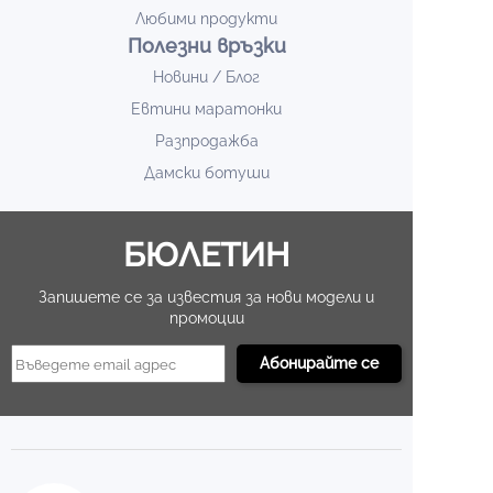
Любими продукти
Полезни връзки
Новини / Блог
Евтини маратонки
Разпродажба
Дамски ботуши
БЮЛЕТИН
Запишете се за известия за нови модели и
промоции