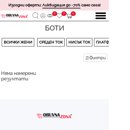
Изгодни оферти:
Ликвидация до -70%
само сега!
0
0
0
БОТИ
ВСИЧКИ ЖЕНИ
СРЕДЕН ТОК
НИСЪК ТОК
ПЛАТФОРМА
Филтри
Няма намерени
резултати