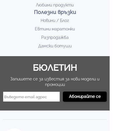
Любими продукти
Полезни връзки
Новини / Блог
Евтини маратонки
Разпродажба
Дамски ботуши
БЮЛЕТИН
Запишете се за известия за нови модели и
промоции