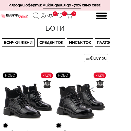
Изгодни оферти:
Ликвидация до -70%
само сега!
0
0
0
БОТИ
ВСИЧКИ ЖЕНИ
СРЕДЕН ТОК
НИСЪК ТОК
ПЛАТФОРМА
Филтри
-34%
-32%
НОВО
НОВО