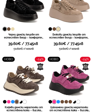
Черни дамски кецове от
Бежови дамски кецове от
естествен велур – комфортна
естествен велур – комфортна
височина със страничен цип,
височина със страничен цип,
39.60€ / 77.45лв
39.60€ / 77.45лв
практично обуване и стилно
практично обуване и стилно
излъчване за продължителни
излъчване за продължителни
51.60€ / 101лв
51.60€ / 101лв
активни дни LX1209 black
активни дни LX1209 beige
-24%
-24%
НОВО
НОВО
Кафяви дамски маратонки от
Цикламени дамски маратонки
естествена кожа – висока
от естествена кожа – висока