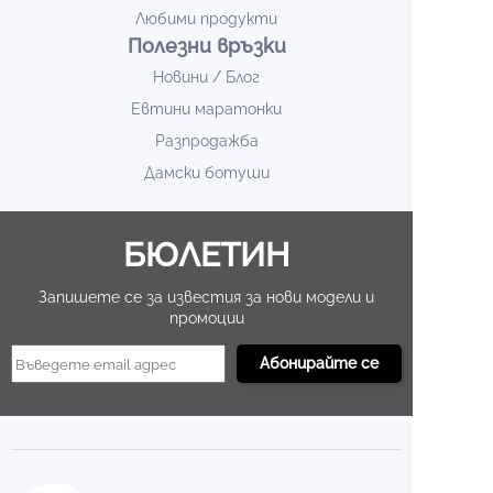
Любими продукти
Полезни връзки
Новини / Блог
Евтини маратонки
Разпродажба
Дамски ботуши
БЮЛЕТИН
Запишете се за известия за нови модели и
промоции