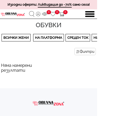
Изгодни оферти:
Ликвидация до -70%
само сега!
0
0
0
ОБУВКИ
ВСИЧКИ ЖЕНИ
НА ПЛАТФОРМА
СРЕДЕН ТОК
НИСЪК ТОК
Филтри
Няма намерени
резултати