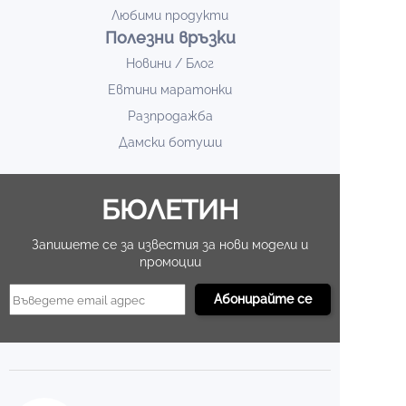
Любими продукти
Полезни връзки
Новини / Блог
Евтини маратонки
Разпродажба
Дамски ботуши
БЮЛЕТИН
Запишете се за известия за нови модели и
промоции