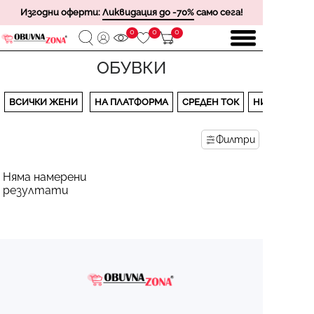
Изгодни оферти:
Ликвидация до -70%
само сега!
0
0
0
ОБУВКИ
ВСИЧКИ ЖЕНИ
НА ПЛАТФОРМА
СРЕДЕН ТОК
НИСЪК ТОК
Филтри
Няма намерени
резултати