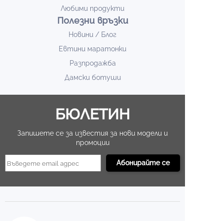
Любими продукти
Полезни връзки
Новини / Блог
Евтини маратонки
Разпродажба
Дамски ботуши
БЮЛЕТИН
Запишете се за известия за нови модели и
промоции