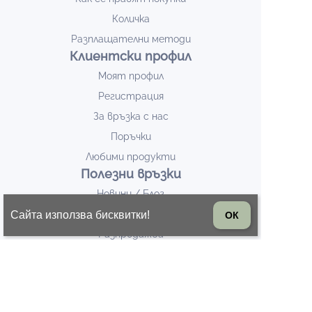
Количка
Разплащателни методи
Клиентски профил
Моят профил
Регистрация
За връзка с нас
Поръчки
Любими продукти
Полезни връзки
Новини / Блог
Евтини маратонки
Сайта използва бисквитки!
ОК
Разпродажба
Дамски ботуши
БЮЛЕТИН