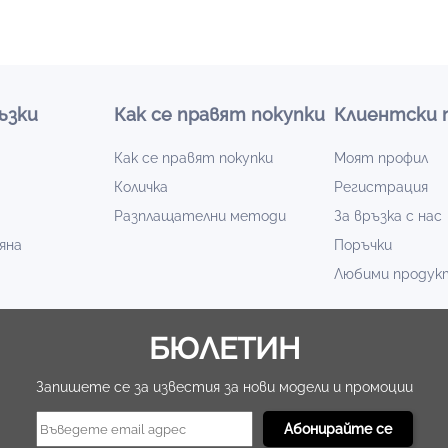
ъзки
Как се правят покупки
Клиентски 
Как се правят покупки
Моят профил
Количка
Регистрация
Разплащателни методи
За връзка с нас
яна
Поръчки
Любими продук
БЮЛЕТИН
Запишете се за известия за нови модели и промоции