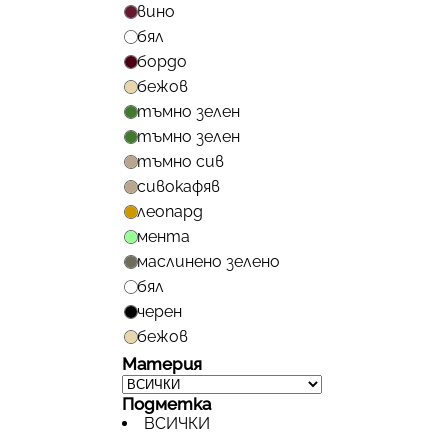
вино
бял
бордо
бежов
тъмно зелен
тъмно зелен
тъмно сив
сивокафяв
леопард
мента
маслинено зелено
бял
черен
бежов
Материя
Подметка
ВСИЧКИ