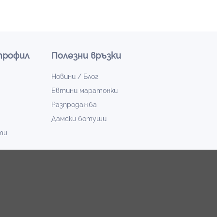
профил
Полезни връзки
Новини / Блог
Евтини маратонки
Разпродажба
Дамски ботуши
ти