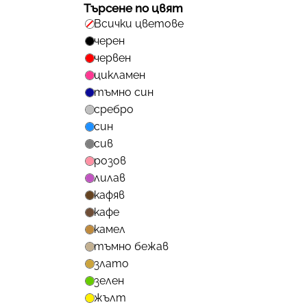
Търсене по цвят
Всички цветове
черен
червен
цикламен
тъмно син
сребро
син
сив
розов
лилав
кафяв
кафе
камел
тъмно бежав
злато
зелен
жълт