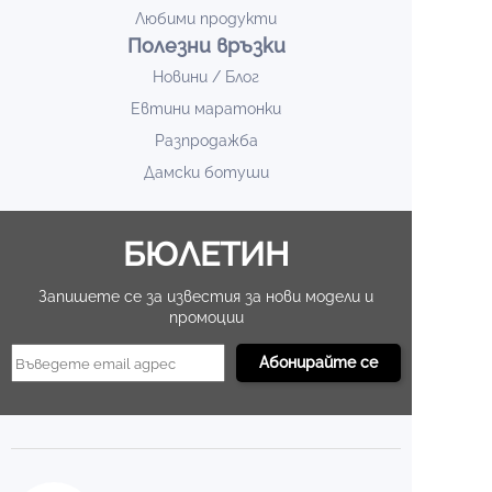
Любими продукти
Полезни връзки
Новини / Блог
Евтини маратонки
Разпродажба
Дамски ботуши
БЮЛЕТИН
Запишете се за известия за нови модели и
промоции