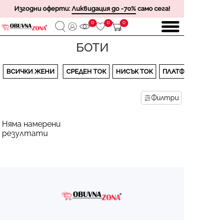
Изгодни оферти:
Ликвидация до -70%
само сега!
0
0
0
БОТИ
ВСИЧКИ ЖЕНИ
СРЕДЕН ТОК
НИСЪК ТОК
ПЛАТФОРМА
Филтри
Няма намерени
резултати