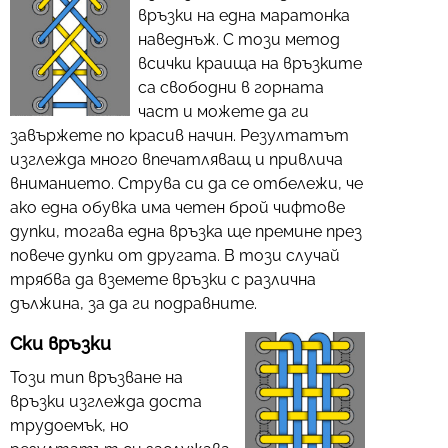
връзки на една маратонка
наведнъж. С този метод
всички краища на връзките
са свободни в горната
част и можете да ги
завържете по красив начин. Резултатът
изглежда много впечатляващ и привлича
вниманието. Струва си да се отбележи, че
ако една обувка има четен брой чифтове
дупки, тогава една връзка ще премине през
повече дупки от другата. В този случай
трябва да вземете връзки с различна
дължина, за да ги подравните.
Ски връзки
Този тип връзване на
връзки изглежда доста
трудоемък, но