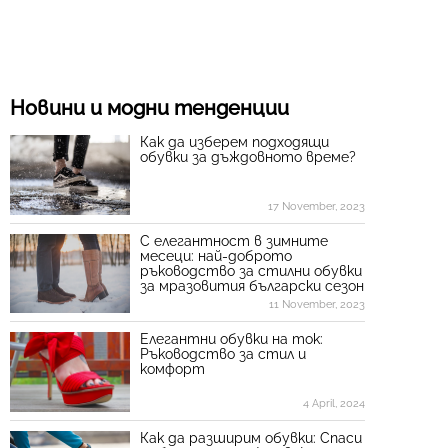
Новини и модни тенденции
Как да изберем подходящи
обувки за дъждовното време?
17 November, 2023
С елегантност в зимните
месеци: най-доброто
ръководство за стилни обувки
за мразовития български сезон
11 November, 2023
Елегантни обувки на ток:
Ръководство за стил и
комфорт
4 April, 2024
Как да разширим обувки: Спаси