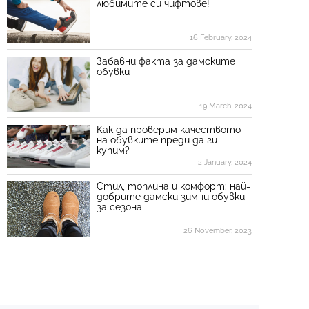
любимите си чифтове!
16 February, 2024
Забавни факта за дамските
обувки
19 March, 2024
Как да проверим качеството
на обувките преди да ги
купим?
2 January, 2024
Стил, топлина и комфорт: най-
добрите дамски зимни обувки
за сезона
26 November, 2023