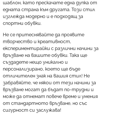
шаблон, като прескачате една дупка от
едната страна към другата. Този стил
изглежда модерно и е подходящ за
спортни обувки.
Не се притеснявайте да проявите
творчество и креативност,
експериментирайки с различни начини за
връзване на вашите обувки. Така ще
създадете нещо уникално и
персонализирано, което ще бъде
отличителен знак на вашия стил! Не
забравяйте, че някои от тези начини за
връзване могат да бъдат по-трудни и
може да отнемат повече време и умения
от стандартното връзване, но със
сигурност си заслужава!