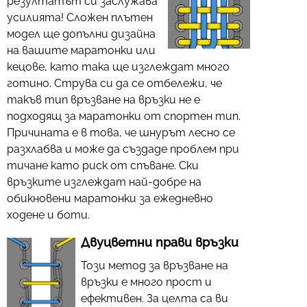
резултатът си заслужава
усилията! Сложен плътен
модел ще допълни дизайна
на вашите маратонки или
кецове, като така ще изглеждат много
готино. Струва си да се отбележи, че
такъв тип връзване на връзки не е
подходящ за маратонки от спортен тип.
Причината е в това, че шнурът лесно се
разхлабва и може да създаде проблем при
тичане като риск от спъване. Ски
връзките изглеждат най-добре на
обикновени маратонки за ежедневно
ходене и боти.
Двуцветни прави връзки
Този метод за връзване на
връзки е много прост и
ефективен. За целта са ви