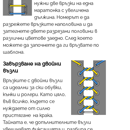
нужни две връзки на една
маратонка с увеличена
дължина. Номерът е да
разрежете връзките наполовина и да
затегнете двете разрязани половини в
различни цветове заедно. След което
можете да започнете да ги връзвате по
шаблона.
Завързване на двойни
възли
Връзките с двойни възли
са идеални за ски обувки,
кънки и ролери. Като цяло,
във всичко, където се
нуждаете от силно
пристягане на крака.
Тайната е, че допълнителните възли
увеличават фиксацията и, разбира се,