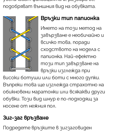
подобряват външния вид на обувката.
Връзки тип папионка
Името на този метод на
завързване е необичайно и
всичко това, поради
сходството на модела с
папионка. Най-ефектно
този тип завързване на
връзки изглежда при
високи ботуши или боти с много дупки.
Въпреки това ще изглежда страхотно на
обикновени маратонки или всякакви други
обувки. Този вид шнур е по-подходящ за
носене от нежния пол.
Зиг-заг връзване
Подредете връзките в зигзаговиден