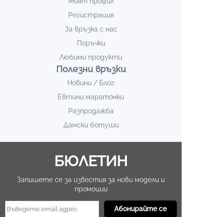
Моят профил
Регистрация
За връзка с нас
Поръчки
Любими продукти
Полезни връзки
Новини / Блог
Евтини маратонки
Разпродажба
Дамски ботуши
БЮЛЕТИН
Запишете се за известия за нови модели и
промоции