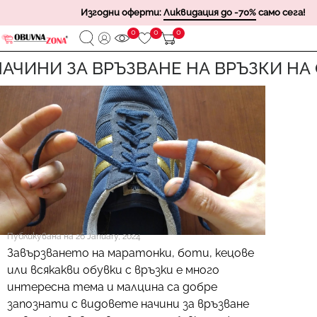
Изгодни оферти:
Ликвидация до -70%
само сега!
0
0
0
АЧИНИ ЗА ВРЪЗВАНЕ НА ВРЪЗКИ НА
Публикувана на
26 January, 2024
Завързването на маратонки, боти, кецове
или всякакви обувки с връзки е много
интересна тема и малцина са добре
запознати с видовете начини за връзване