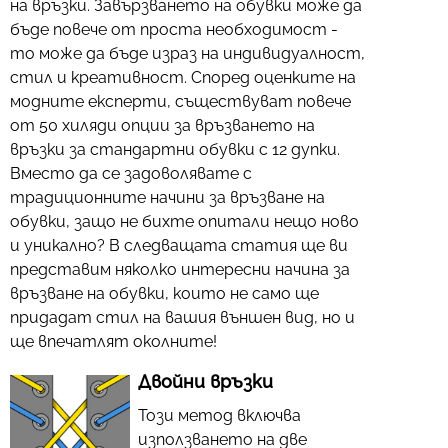
на връзки. Завързването на обувки може да
бъде повече от проста необходимост -
то може да бъде израз на индивидуалност,
стил и креативност. Според оценките на
модните експерти, съществуват повече
от 50 хиляди опции за връзването на
връзки за стандартни обувки с 12 дупки.
Вместо да се задоволявате с
традиционните начини за връзване на
обувки, защо не бихте опитали нещо ново
и уникално? В следващата статия ще ви
представим няколко интересни начина за
връзване на обувки, които не само ще
придадат стил на вашия външен вид, но и
ще впечатлят околните!
Двойни връзки
Този метод включва
използването на две