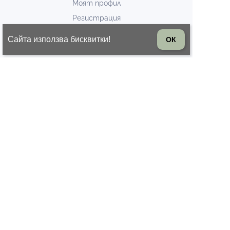
Моят профил
Регистрация
За връзка с нас
Сайта използва бисквитки!
ОК
Поръчки
Любими продукти
Полезни връзки
Новини / Блог
Евтини маратонки
Разпродажба
Дамски ботуши
БЮЛЕТИН
Запишете се за известия за нови модели и
промоции