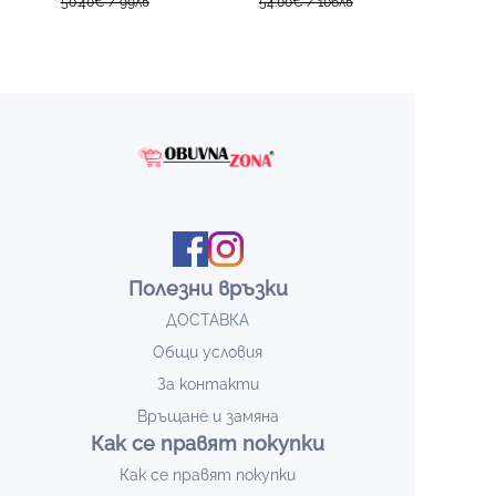
50.40€ / 99лв
54.00€ / 106лв
XF120C beige
XF112 beige/black
Полезни връзки
ДОСТАВКА
Общи условия
За контакти
Връщане и замяна
Как се правят покупки
Как се правят покупки