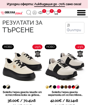
Изгодни оферти:
Ликвидация до -70%
само сега!
0
0
0
РЕЗУЛТАТИ ЗА
ТЪРСЕНЕ
Филтри
-29%
-23%
НОВО
НОВО
Бежово/черни дамски кецове от
Бежово/черни дамски
естествена кожа на дебела
маратонки от естествена
подметка – висок клас
кожа – елегантна визия,
36.00€ / 70.41лв
42.00€ / 82.14лв
изработка и подчертани
висококачествена изработка и
детайли за по-луксозна визия
стилен декоративен завършек