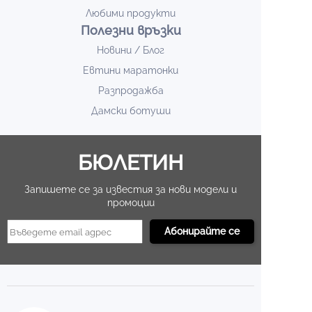
Любими продукти
Полезни връзки
Новини / Блог
Евтини маратонки
Разпродажба
Дамски ботуши
БЮЛЕТИН
Запишете се за известия за нови модели и
промоции