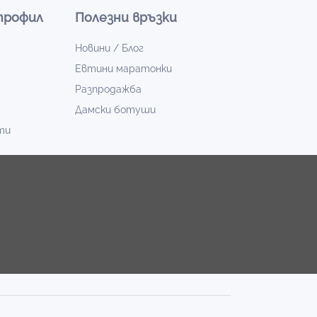
профил
Полезни връзки
Новини / Блог
Евтини маратонки
Разпродажба
Дамски ботуши
ти