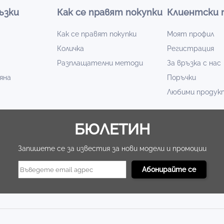
ъзки
Как се правят покупки
Клиентски 
Как се правят покупки
Моят профил
Количка
Регистрация
Разплащателни методи
За връзка с нас
яна
Поръчки
Любими продук
БЮЛЕТИН
Запишете се за известия за нови модели и промоции