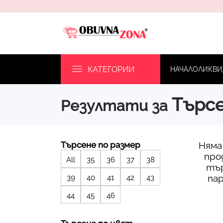
КАТЕГОРИИ
НАЧАЛО
ЛИКВИ
Търс
Резултати за
Търсене по размер
Няма
про
All
35
36
37
38
тъ
па
39
40
41
42
43
44
45
46