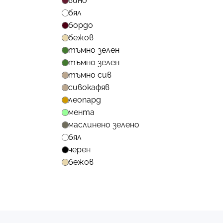
вино
бял
бордо
бежов
тъмно зелен
тъмно зелен
тъмно сив
сивокафяв
леопард
мента
маслинено зелено
бял
черен
бежов