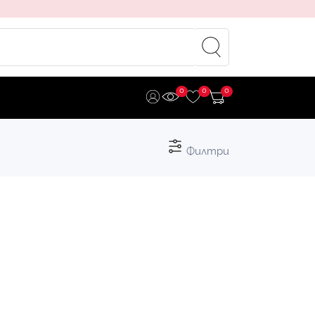
0
0
0
Филтри