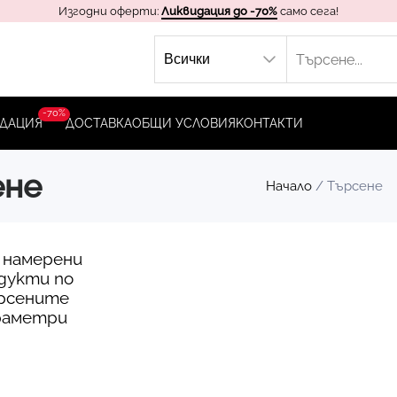
Изгодни оферти:
Ликвидация до -70%
само сега!
-70%
ДАЦИЯ
ДОСТАВКА
ОБЩИ УСЛОВИЯ
KОНТАКТИ
ене
Начало
/ Търсене
 намерени
дукти по
рсените
раметри