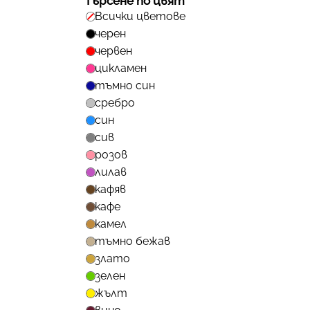
Търсене по цвят
Всички цветове
черен
червен
цикламен
тъмно син
сребро
син
сив
розов
лилав
кафяв
кафе
камел
тъмно бежав
злато
зелен
жълт