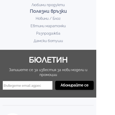
Любими продукти
Полезни връзки
Новини / Блог
Евтини маратонки
Разпродажба
Дамски ботуши
БЮЛЕТИН
Запишете се за известия за нови модели и
промоции