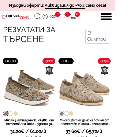
Изгодни оферти:
Ликвидация до -70%
само сега!
0
0
0
РЕЗУЛТАТИ ЗА
ТЪРСЕНЕ
Филтри
-37%
-35%
НОВО
НОВО
Многоцветни дамски обувки от
Многоцветни дамски обувки от
естествена кожа - удобни за
естествена кожа - елегантна
ежедневно носене с приятно
форма с удобно прилягане и
31.20€ / 61.02лв
33.60€ / 65.72лв
усещане и свежа визия
красиво излъчване подходящо за
подходяща за различни
различни ежедневни съчетания