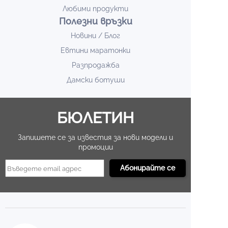
Любими продукти
Полезни връзки
Новини / Блог
Евтини маратонки
Разпродажба
Дамски ботуши
БЮЛЕТИН
Запишете се за известия за нови модели и
промоции