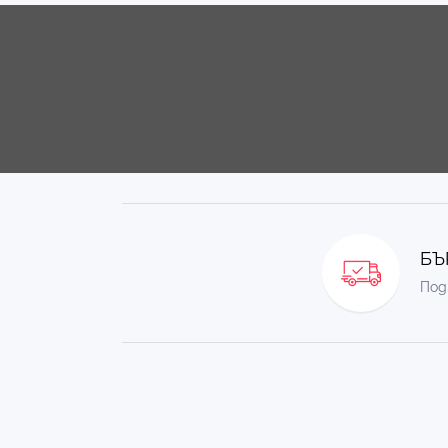
БЪ
Под