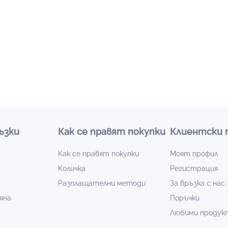
ъзки
Как се правят покупки
Клиентски 
Как се правят покупки
Моят профил
Количка
Регистрация
Разплащателни методи
За връзка с нас
яна
Поръчки
Любими продук