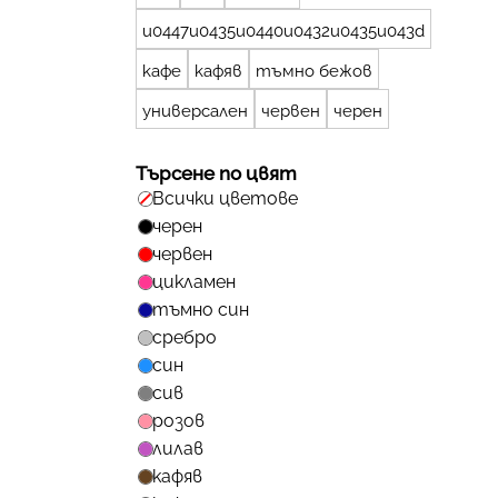
u0447u0435u0440u0432u0435u043d
кафе
кафяв
тъмно бежов
универсален
червен
черен
Търсене по цвят
Всички цветове
черен
червен
цикламен
тъмно син
сребро
син
сив
розов
лилав
кафяв