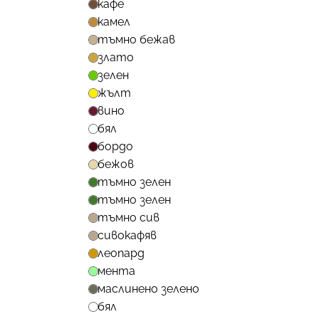
кафе
камел
тъмно бежав
злато
зелен
жълт
вино
бял
бордо
бежов
тъмно зелен
тъмно зелен
тъмно сив
сивокафяв
леопард
мента
маслинено зелено
бял