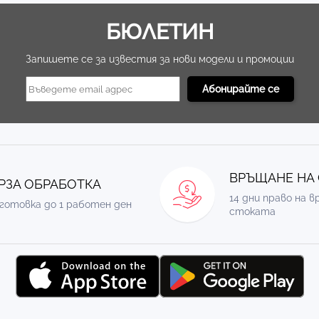
БЮЛЕТИН
Запишете се за известия за нови модели и промоции
ВРЪЩАНЕ НА
РЗА ОБРАБОТКА
14 дни право на 
готовка до 1 работен ден
стоката