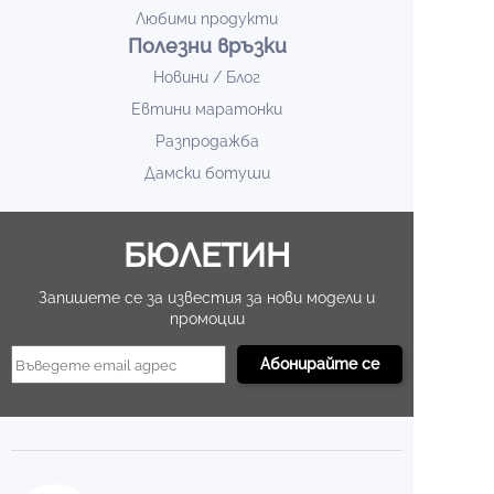
Любими продукти
Полезни връзки
Новини / Блог
Евтини маратонки
Разпродажба
Дамски ботуши
БЮЛЕТИН
Запишете се за известия за нови модели и
промоции