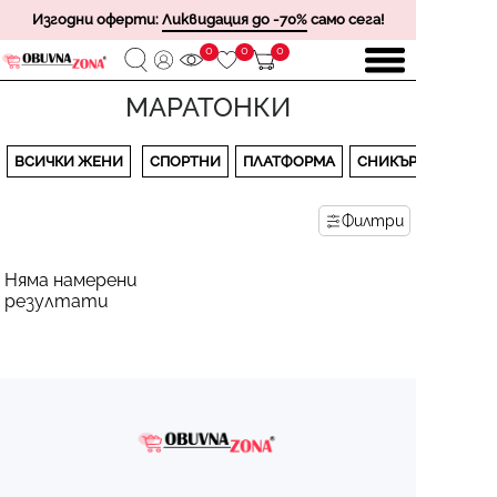
Изгодни оферти:
Ликвидация до -70%
само сега!
0
0
0
МАРАТОНКИ
ВСИЧКИ ЖЕНИ
СПОРТНИ
ПЛАТФОРМА
СНИКЪРСИ
Филтри
Няма намерени
резултати