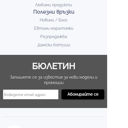
Любими продукти
Полезни връзки
Новини / Блог
Евтини маратонки
Разпродажба
Дамски ботуши
БЮЛЕТИН
Запишете се за известия за нови модели и
промоции