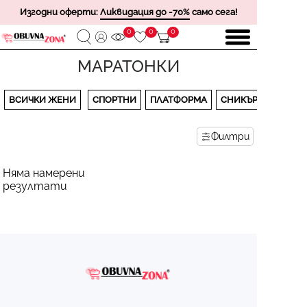
Изгодни оферти:
Ликвидация до -70%
само сега!
0
0
0
МАРАТОНКИ
ВСИЧКИ ЖЕНИ
СПОРТНИ
ПЛАТФОРМА
СНИКЪРСИ
Филтри
Няма намерени
резултати