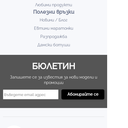
Любими продукти
Полезни връзки
Новини / Блог
Евтини маратонки
Разпродажба
Дамски ботуши
БЮЛЕТИН
Запишете се за известия за нови модели и
промоции