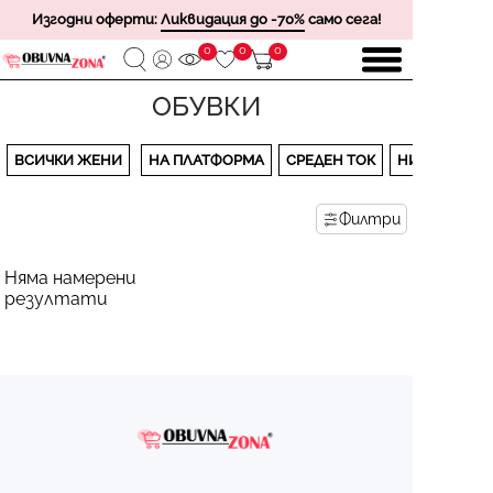
Изгодни оферти:
Ликвидация до -70%
само сега!
0
0
0
ОБУВКИ
ВСИЧКИ ЖЕНИ
НА ПЛАТФОРМА
СРЕДЕН ТОК
НИСЪК ТОК
Филтри
Няма намерени
резултати