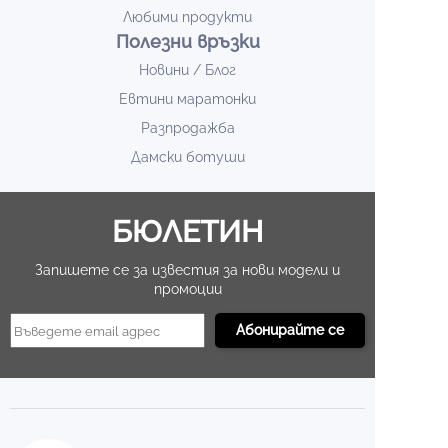
Любими продукти
Полезни връзки
Новини / Блог
Евтини маратонки
Разпродажба
Дамски ботуши
БЮЛЕТИН
Запишете се за известия за нови модели и
промоции