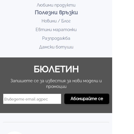
Любими продукти
Полезни връзки
Новини / Блог
Евтини маратонки
Разпродажба
Дамски ботуши
БЮЛЕТИН
Запишете се за известия за нови модели и
промоции