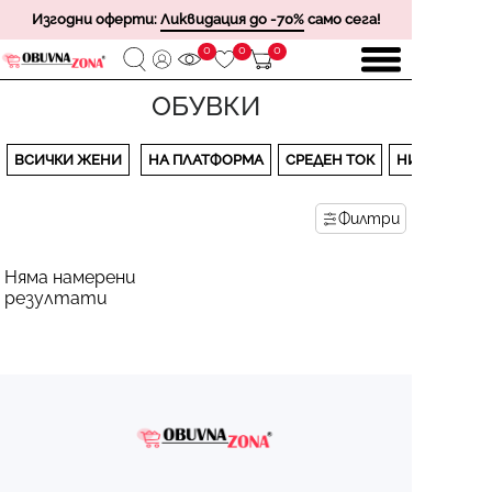
Изгодни оферти:
Ликвидация до -70%
само сега!
0
0
0
ОБУВКИ
ВСИЧКИ ЖЕНИ
НА ПЛАТФОРМА
СРЕДЕН ТОК
НИСЪК ТОК
Филтри
Няма намерени
резултати