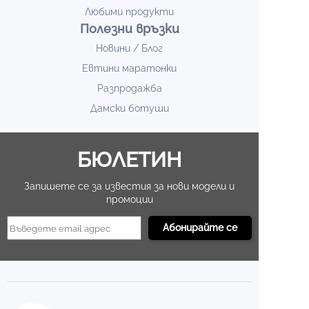
Любими продукти
Полезни връзки
Новини / Блог
Евтини маратонки
Разпродажба
Дамски ботуши
БЮЛЕТИН
Запишете се за известия за нови модели и
промоции