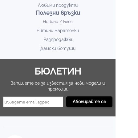
Любими продукти
Полезни връзки
Новини / Блог
Евтини маратонки
Разпродажба
Дамски ботуши
БЮЛЕТИН
Запишете се за известия за нови модели и
промоции