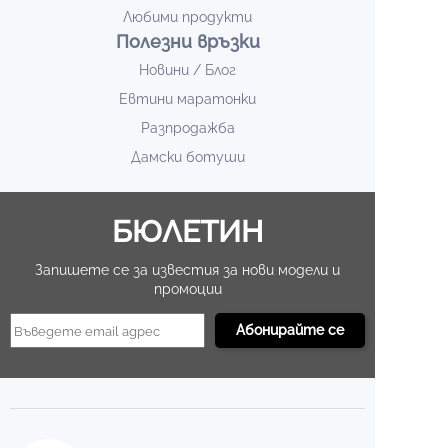
Любими продукти
Полезни връзки
Новини / Блог
Евтини маратонки
Разпродажба
Дамски ботуши
БЮЛЕТИН
Запишете се за известия за нови модели и
промоции