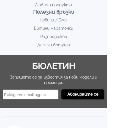
Любими продукти
Полезни връзки
Новини / Блог
Евтини маратонки
Разпродажба
Дамски ботуши
БЮЛЕТИН
Запишете се за известия за нови модели и
промоции