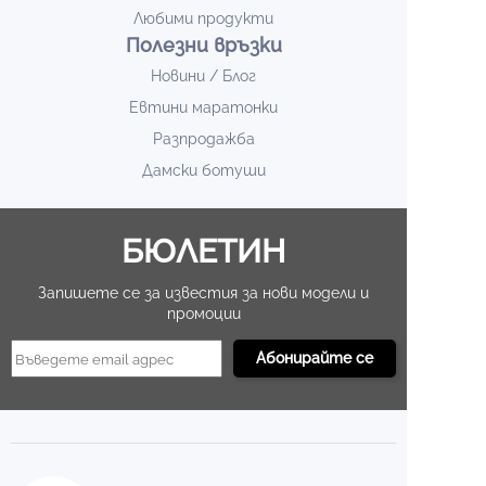
Любими продукти
Полезни връзки
Новини / Блог
Евтини маратонки
Разпродажба
Дамски ботуши
БЮЛЕТИН
Запишете се за известия за нови модели и
промоции