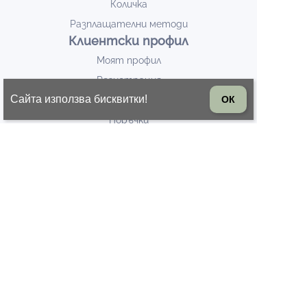
Количка
Разплащателни методи
Клиентски профил
Моят профил
Регистрация
Сайта използва бисквитки!
ОК
За връзка с нас
Поръчки
Любими продукти
Полезни връзки
Новини / Блог
Евтини маратонки
Разпродажба
Дамски ботуши
БЮЛЕТИН