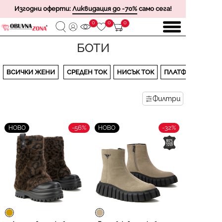
Изгодни оферти:
Ликвидация до -70%
само сега!
0
0
0
БОТИ
ВСИЧКИ ЖЕНИ
СРЕДЕН ТОК
НИСЪК ТОК
ПЛАТФОРМА
Филтри
-56%
-32%
НОВО
НОВО