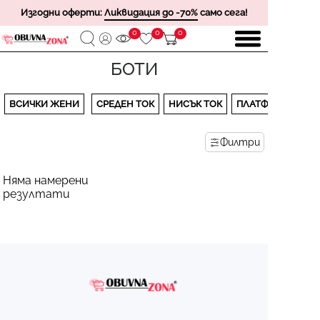
Изгодни оферти:
Ликвидация до -70%
само сега!
0
0
0
БОТИ
ВСИЧКИ ЖЕНИ
СРЕДЕН ТОК
НИСЪК ТОК
ПЛАТФОРМА
Филтри
Няма намерени
резултати