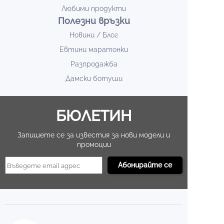
Любими продукти
Полезни връзки
Новини / Блог
Евтини маратонки
Разпродажба
Дамски ботуши
БЮЛЕТИН
Запишете се за известия за нови модели и
промоции