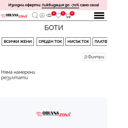
Изгодни оферти:
Ликвидация до -70%
само сега!
0
0
0
БОТИ
ВСИЧКИ ЖЕНИ
СРЕДЕН ТОК
НИСЪК ТОК
ПЛАТФОРМА
Филтри
Няма намерени
резултати