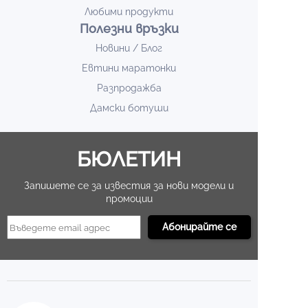
Любими продукти
Полезни връзки
Новини / Блог
Евтини маратонки
Разпродажба
Дамски ботуши
БЮЛЕТИН
Запишете се за известия за нови модели и
промоции