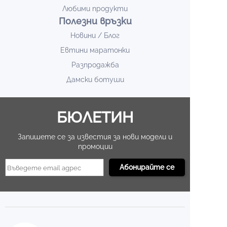
Любими продукти
Полезни връзки
Новини / Блог
Евтини маратонки
Разпродажба
Дамски ботуши
БЮЛЕТИН
Запишете се за известия за нови модели и
промоции