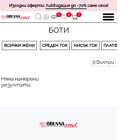
Изгодни оферти:
Ликвидация до -70%
само сега!
0
0
0
БОТИ
ВСИЧКИ ЖЕНИ
СРЕДЕН ТОК
НИСЪК ТОК
ПЛАТФОРМА
Филтри
Няма намерени
резултати