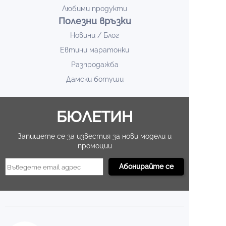
Любими продукти
Полезни връзки
Новини / Блог
Евтини маратонки
Разпродажба
Дамски ботуши
БЮЛЕТИН
Запишете се за известия за нови модели и
промоции