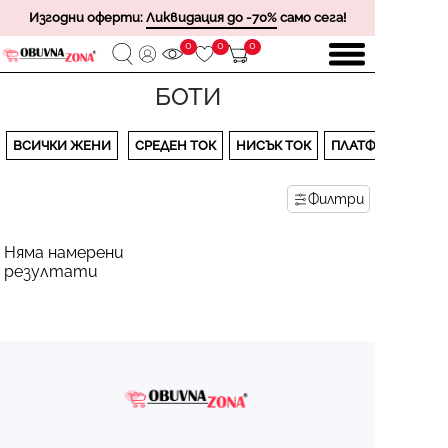
Изгодни оферти:
Ликвидация до -70%
само сега!
0
0
0
БОТИ
ВСИЧКИ ЖЕНИ
СРЕДЕН ТОК
НИСЪК ТОК
ПЛАТФОРМА
Филтри
Няма намерени
резултати