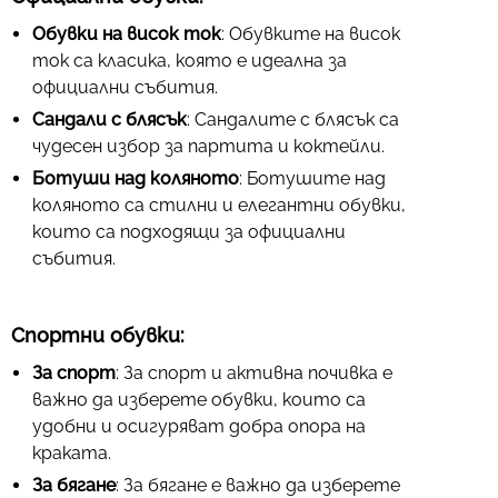
Обувки на висок ток
: Обувките на висок
ток са класика, която е идеална за
официални събития.
Сандали с блясък
: Сандалите с блясък са
чудесен избор за партита и коктейли.
Ботуши над коляното
: Ботушите над
коляното са стилни и елегантни обувки,
които са подходящи за официални
събития.
Спортни обувки:
За спорт
: За спорт и активна почивка е
важно да изберете обувки, които са
удобни и осигуряват добра опора на
краката.
За бягане
: За бягане е важно да изберете