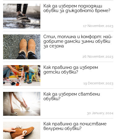
Как да изберем подходящи
обувки за дъждовното време?
17 November, 2023
Стил, топлина и комфорт: най-
добрите дамски зимни обувки
за сезона
26 November, 2023
Как правилно да изберем
детски обувки?
19 December, 2023
Как да изберем сватбени
обувки?
30 January, 2024
Как правилно да почистваме
велурени обувки?