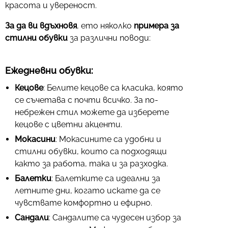
красота и увереност.
За да ви вдъхновя
, ето няколко
примера за
стилни обувки
за различни поводи:
Ежедневни обувки:
Кецове
: Белите кецове са класика, която
се съчетава с почти всичко. За по-
небрежен стил можете да изберете
кецове с цветни акценти.
Мокасини
: Мокасините са удобни и
стилни обувки, които са подходящи
както за работа, така и за разходка.
Балетки
: Балетките са идеални за
летните дни, когато искате да се
чувствате комфортно и ефирно.
Сандали
: Сандалите са чудесен избор за