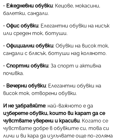
•
Ежедневни обувки
: Кецове, мокасини,
балетки, сандали.
•
Офис обувки
: Елегантни обувки на нисък
или среден ток, ботуши.
•
Официални обувки
: Обувки на висок ток,
сандали с блясък, ботуши над коляното.
•
Спортни обувки
: За спорт и активна
почивка.
•
Вечерни обувки
: Елегантни обувки на
висок ток, отворени обувки.
И не забравяйте
: най-важното е да
изберете обувки, които ви карат да се
чувствате уверени и красиви
. Когато се
чувствате добре в обувките си, това си
личи и ви кара да излъчвате още по-голяма