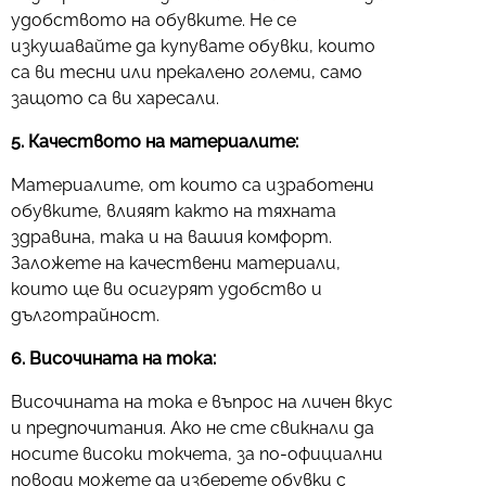
удобството на обувките. Не се
изкушавайте да купувате обувки, които
са ви тесни или прекалено големи, само
защото са ви харесали.
5. Качеството на материалите:
Материалите, от които са изработени
обувките, влияят както на тяхната
здравина, така и на вашия комфорт.
Заложете на качествени материали,
които ще ви осигурят удобство и
дълготрайност.
6. Височината на тока:
Височината на тока е въпрос на личен вкус
и предпочитания. Ако не сте свикнали да
носите високи токчета, за по-официални
поводи можете да изберете обувки с