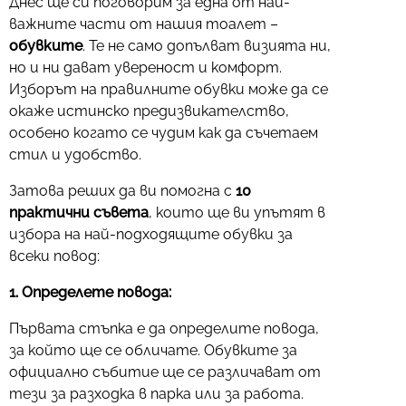
Днес ще си поговорим за една от най-
важните части от нашия тоалет –
обувките
. Те не само допълват визията ни,
но и ни дават увереност и комфорт.
Изборът на правилните обувки може да се
окаже истинско предизвикателство,
особено когато се чудим как да съчетаем
стил и удобство.
Затова реших да ви помогна с
10
практични съвета
, които ще ви упътят в
избора на най-подходящите обувки за
всеки повод:
1. Определете повода:
Първата стъпка е да определите повода,
за който ще се обличате. Обувките за
официално събитие ще се различават от
тези за разходка в парка или за работа.