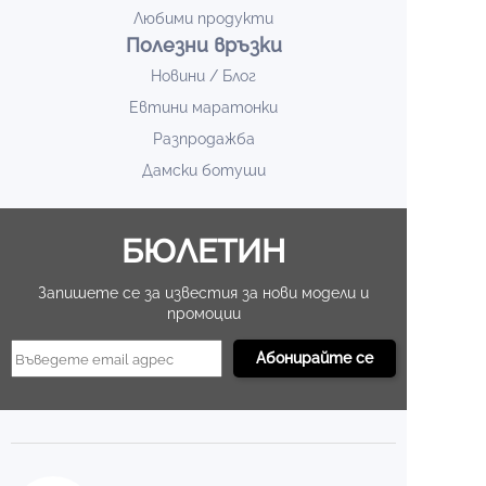
Любими продукти
Полезни връзки
Новини / Блог
Евтини маратонки
Разпродажба
Дамски ботуши
БЮЛЕТИН
Запишете се за известия за нови модели и
промоции