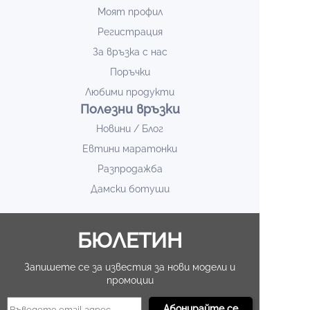
Моят профил
Регистрация
За връзка с нас
Поръчки
Любими продукти
Полезни връзки
Новини / Блог
Евтини маратонки
Разпродажба
Дамски ботуши
БЮЛЕТИН
Запишете се за известия за нови модели и
промоции