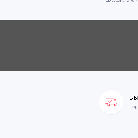
Връщане и зам
БЪ
Под