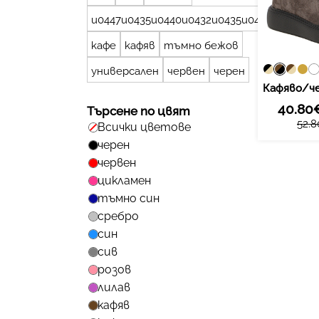
u0447u0435u0440u0432u0435u043d
кафе
кафяв
тъмно бежов
универсален
червен
черен
40.80€
Търсене по цвят
52.8
Всички цветове
черен
червен
цикламен
тъмно син
сребро
син
сив
розов
лилав
кафяв