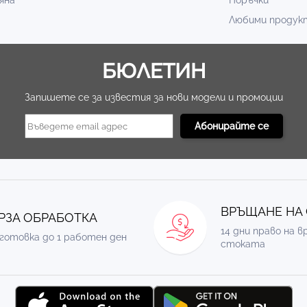
яна
Поръчки
Любими продук
БЮЛЕТИН
Запишете се за известия за нови модели и промоции
ВРЪЩАНЕ НА
РЗА ОБРАБОТКА
14 дни право на 
готовка до 1 работен ден
стоката