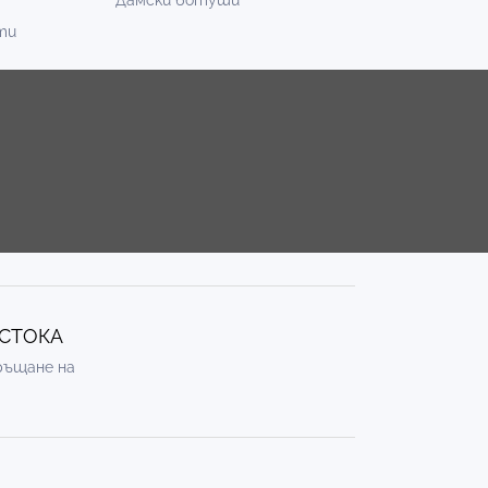
Дамски ботуши
ти
 СТОКА
връщане на