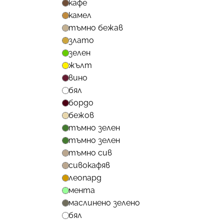
кафе
камел
тъмно бежав
злато
зелен
жълт
вино
бял
бордо
бежов
тъмно зелен
тъмно зелен
тъмно сив
сивокафяв
леопард
мента
маслинено зелено
бял