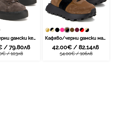
Кафяво/черни дамски кецове от естествена кожа – луксозен акцент и комфорт на дебела подметка за стилно излъчване DP6119 BR BK
Кафяво/черни дамски маратонки от естествен велур – елегантна визия, висококачествена изработка и стилен декоративен завършек XF112 brown/black
 / 79.80лв
42.00€ / 82.14лв
0€ / 103лв
54.00€ / 106лв