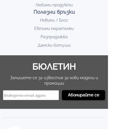
Любими продукти
Полезни връзки
Новини / Блог
Евтини маратонки
Разпродажба
Дамски ботуши
БЮЛЕТИН
Запишете се за известия за нови модели и
промоции