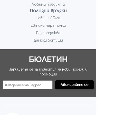
Любими продукти
Полезни връзки
Новини / Блог
Евтини маратонки
Разпродажба
Дамски ботуши
БЮЛЕТИН
Запишете се за известия за нови модели и
промоции