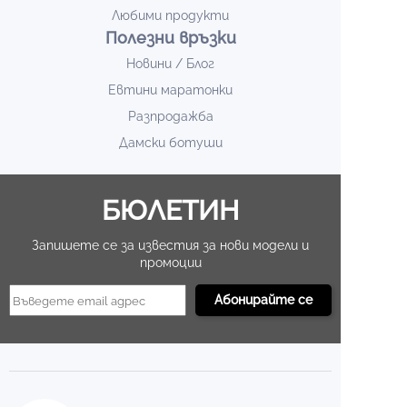
Любими продукти
Полезни връзки
Новини / Блог
Евтини маратонки
Разпродажба
Дамски ботуши
БЮЛЕТИН
Запишете се за известия за нови модели и
промоции